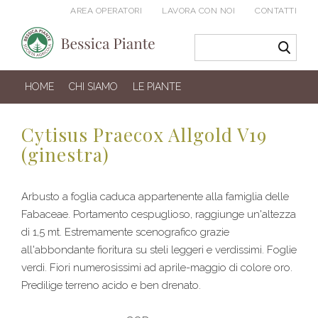
AREA OPERATORI
LAVORA CON NOI
CONTATTI
HOME
CHI SIAMO
LE PIANTE
Cytisus Praecox Allgold V19
(ginestra)
Arbusto a foglia caduca appartenente alla famiglia delle
Fabaceae. Portamento cespuglioso, raggiunge un'altezza
di 1,5 mt. Estremamente scenografico grazie
all'abbondante fioritura su steli leggeri e verdissimi. Foglie
verdi. Fiori numerosissimi ad aprile-maggio di colore oro.
Predilige terreno acido e ben drenato.