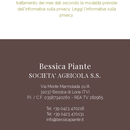
trattamento dei miei dati secondo le modalità previste
dall'informativa sulla privacy. Leggi l'informativa sulla
privacy.
Bessica Piante
SOCIETA' AGRICOLA S.S.
Via Monte Marmolada 11/A
31037 Bessica di Loria (TV)
P.I. / C.F. 03587340260 - REA TV 282965
Tel. +39 0423 470218
Tel. +39 0423 470131
info@bessicapiante.it