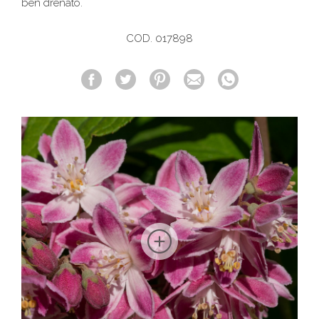
ben drenato.
COD. 017898