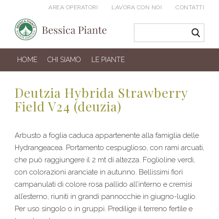
AREA OPERATORI
LAVORA CON NOI
CONTATTI
HOME
CHI SIAMO
LE PIANTE
Deutzia Hybrida Strawberry
Field V24 (deuzia)
Arbusto a foglia caduca appartenente alla famiglia delle
Hydrangeacea. Portamento cespuglioso, con rami arcuati,
che può raggiungere il 2 mt di altezza. Foglioline verdi,
con colorazioni aranciate in autunno. Bellissimi fiori
campanulati di colore rosa pallido all’interno e cremisi
all’esterno, riuniti in grandi pannocchie in giugno-luglio.
Per uso singolo o in gruppi. Predilige il terreno fertile e