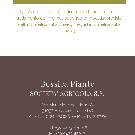
Acconsento, al fine di ricevere la newsletter, al
trattamento dei miei dati secondo le modalità previste
dall'informativa sulla privacy. Leggi l'informativa sulla
privacy.
Bessica Piante
SOCIETA' AGRICOLA S.S.
Via Monte Marmolada 11/A
31037 Bessica di Loria (TV)
P.I. / C.F. 03587340260 - REA TV 282965
Tel. +39 0423 470218
Tel. +39 0423 470131