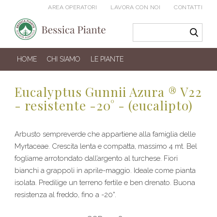
AREA OPERATORI
LAVORA CON NOI
CONTATTI
HOME
CHI SIAMO
LE PIANTE
Eucalyptus Gunnii Azura ® V22
- resistente -20° - (eucalipto)
Arbusto sempreverde che appartiene alla famiglia delle
Myrtaceae. Crescita lenta e compatta, massimo 4 mt. Bel
fogliame arrotondato dall’argento al turchese. Fiori
bianchi a grappoli in aprile-maggio. Ideale come pianta
isolata. Predilige un terreno fertile e ben drenato. Buona
resistenza al freddo, fino a -20°.