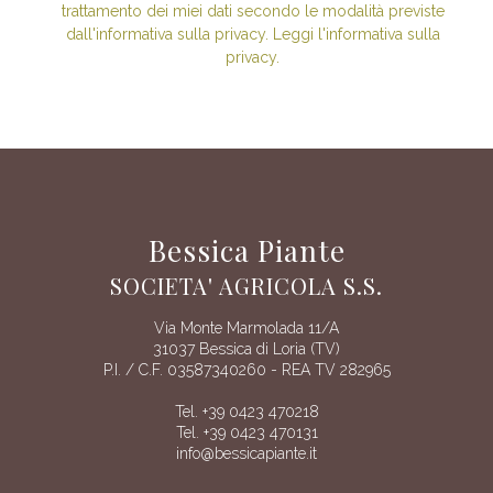
trattamento dei miei dati secondo le modalità previste
dall'informativa sulla privacy. Leggi l'informativa sulla
privacy.
Bessica Piante
SOCIETA' AGRICOLA S.S.
Via Monte Marmolada 11/A
31037 Bessica di Loria (TV)
P.I. / C.F. 03587340260 - REA TV 282965
Tel. +39 0423 470218
Tel. +39 0423 470131
info@bessicapiante.it