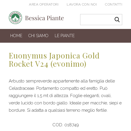
AREA OPERATORI
LAVORA CON NOI
CONTATTI
HOME
CHI SIAMO
LE PIANTE
Euonymus Japonica Gold
Rocket V24 (evonimo)
Arbusto sempreverde appartenente alla famiglia delle
Celastraceae. Portamento compatto ed eretto. Può
raggiungere il 1,5 mt di altezza. Foglie eleganti, ovali,
verde lucido con bordo giallo. Ideale per macchie, siepi e
bordure. Si adatta a qualsiasi terreno meglio fertile.
COD. 018749