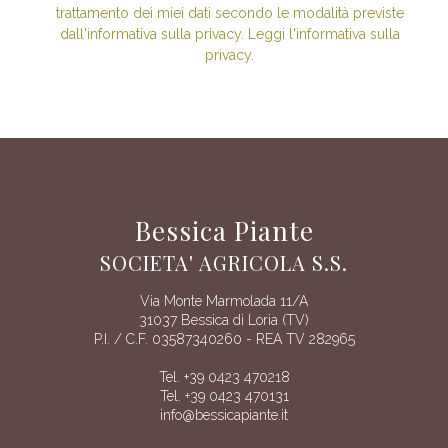
trattamento dei miei dati secondo le modalità previste
dall'informativa sulla privacy. Leggi l'informativa sulla
privacy.
Bessica Piante
SOCIETA' AGRICOLA S.S.
Via Monte Marmolada 11/A
31037 Bessica di Loria (TV)
P.I. / C.F. 03587340260 - REA TV 282965
Tel. +39 0423 470218
Tel. +39 0423 470131
info@bessicapiante.it