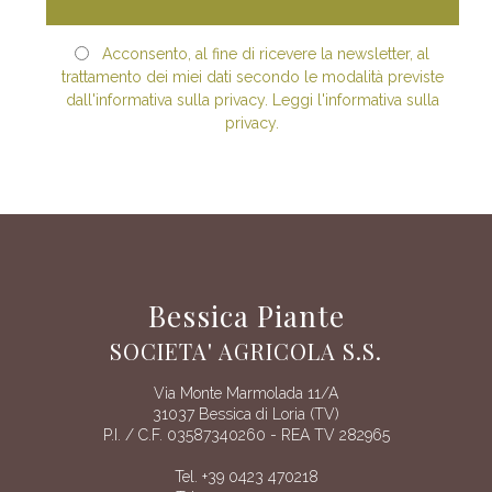
Acconsento, al fine di ricevere la newsletter, al
trattamento dei miei dati secondo le modalità previste
dall'informativa sulla privacy. Leggi l'informativa sulla
privacy.
Bessica Piante
SOCIETA' AGRICOLA S.S.
Via Monte Marmolada 11/A
31037 Bessica di Loria (TV)
P.I. / C.F. 03587340260 - REA TV 282965
Tel. +39 0423 470218