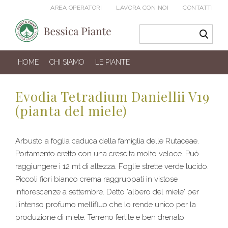
AREA OPERATORI
LAVORA CON NOI
CONTATTI
HOME
CHI SIAMO
LE PIANTE
Evodia Tetradium Daniellii V19
(pianta del miele)
Arbusto a foglia caduca della famiglia delle Rutaceae.
Portamento eretto con una crescita molto veloce. Può
raggiungere i 12 mt di altezza. Foglie strette verde lucido.
Piccoli fiori bianco crema raggruppati in vistose
infiorescenze a settembre. Detto 'albero del miele' per
l'intenso profumo mellifluo che lo rende unico per la
produzione di miele. Terreno fertile e ben drenato.