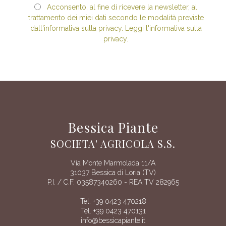
Acconsento, al fine di ricevere la newsletter, al
trattamento dei miei dati secondo le modalità previste
dall'informativa sulla privacy. Leggi l'informativa sulla
privacy.
Bessica Piante
SOCIETA' AGRICOLA S.S.
Via Monte Marmolada 11/A
31037 Bessica di Loria (TV)
P.I. / C.F. 03587340260 - REA TV 282965
Tel. +39 0423 470218
Tel. +39 0423 470131
info@bessicapiante.it