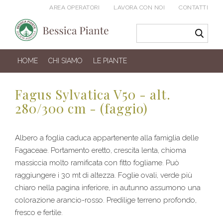
AREA OPERATORI
LAVORA CON NOI
CONTATTI
HOME
CHI SIAMO
LE PIANTE
Fagus Sylvatica V50 - alt.
280/300 cm - (faggio)
Albero a foglia caduca appartenente alla famiglia delle
Fagaceae. Portamento eretto, crescita lenta, chioma
massiccia molto ramificata con fitto fogliame. Può
raggiungere i 30 mt di altezza. Foglie ovali, verde più
chiaro nella pagina inferiore, in autunno assumono una
colorazione arancio-rosso. Predilige terreno profondo,
fresco e fertile.