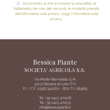
Acconsento, al fine di ricevere la newsletter, al
trattamento dei miei dati secondo le modalità previste
dall'informativa sulla privacy. Leggi l'informativa sulla
privacy.
Bessica Piante
SOCIETA' AGRICOLA S.S.
Via Monte Marmolada 11/A
31037 Bessica di Loria (TV)
P.I. / C.F. 03587340260 - REA TV 282965
Tel. +39 0423 470218
Tel. +39 0423 470131
info@bessicapiante.it