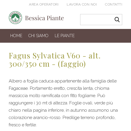
AREA OPERATORI
LAVORA CON NOI
CONTATTI
HOME
CHI SIAMO
LE PIANTE
Fagus Sylvatica V60 - alt.
300/350 cm - (faggio)
Albero a foglia caduca appartenente alla famiglia delle
Fagaceae. Portamento eretto, crescita lenta, chioma
massiccia molto ramificata con fitto fogliame. Può
raggiungere i 30 mt di altezza. Foglie ovali, verde più
chiaro nella pagina inferiore, in autunno assumono una
colorazione arancio-rosso. Predilige terreno profondo,
fresco e fertile.