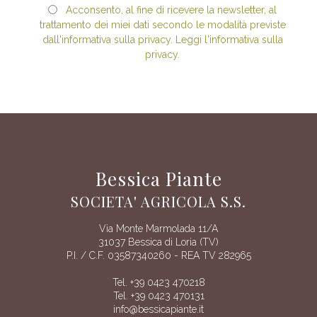
Acconsento, al fine di ricevere la newsletter, al
trattamento dei miei dati secondo le modalità previste
dall'informativa sulla privacy. Leggi l'informativa sulla
privacy.
Bessica Piante
SOCIETA' AGRICOLA S.S.
Via Monte Marmolada 11/A
31037 Bessica di Loria (TV)
P.I. / C.F. 03587340260 - REA TV 282965
Tel. +39 0423 470218
Tel. +39 0423 470131
info@bessicapiante.it