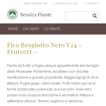
AREA OPERATORI
LAVORA CON NOI
CONTATTI
HOME
CHI SIAMO
LE PIANTE
Fico Brogiotto Nero V24 -
Frutcert -
Pianta da frutto a foglia caduca appartenente alla famiglia
delle Moraceae. Portamento ad albero con discreta
ramificazione e grande produttività. Raggiunge gli 8 mt di
altezza. Foglie grigio-verdi lobate. Frutti medio-grossi di
forma schiacciata e panciuta, buccia color viola-nero,
polpa rosso porpora dolcissima e aromatica. Matura a
settembre-ottobre. Terreno argilloso e sabbioso.