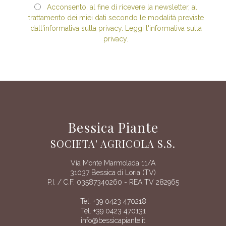
Acconsento, al fine di ricevere la newsletter, al
trattamento dei miei dati secondo le modalità previste
dall'informativa sulla privacy. Leggi l'informativa sulla
privacy.
Bessica Piante
SOCIETA' AGRICOLA S.S.
Via Monte Marmolada 11/A
31037 Bessica di Loria (TV)
P.I. / C.F. 03587340260 - REA TV 282965
Tel. +39 0423 470218
Tel. +39 0423 470131
info@bessicapiante.it