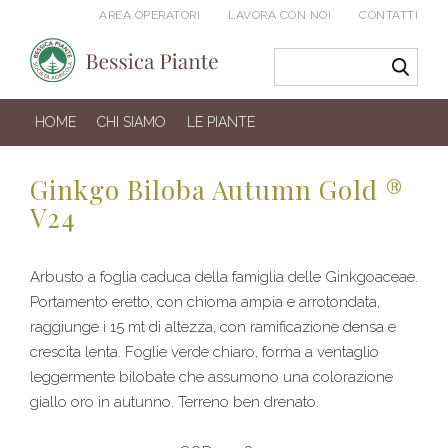
AREA OPERATORI
LAVORA CON NOI
CONTATTI
HOME
CHI SIAMO
LE PIANTE
Ginkgo Biloba Autumn Gold ®
V24
Arbusto a foglia caduca della famiglia delle Ginkgoaceae.
Portamento eretto, con chioma ampia e arrotondata,
raggiunge i 15 mt di altezza, con ramificazione densa e
crescita lenta. Foglie verde chiaro, forma a ventaglio
leggermente bilobate che assumono una colorazione
giallo oro in autunno. Terreno ben drenato.