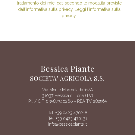
trattamento dei miei dati secondo le modalità previste
dall'informativa sulla privacy. Leggi l'informativa sulla
privacy.
Bessica Piante
SOCIETA' AGRICOLA S.S.
Via Monte Marmolada 11/A
31037 Bessica di Loria (TV)
P.I. / C.F. 03587340260 - REA TV 282965
Tel. +39 0423 470218
Tel. +39 0423 470131
info@bessicapiante.it