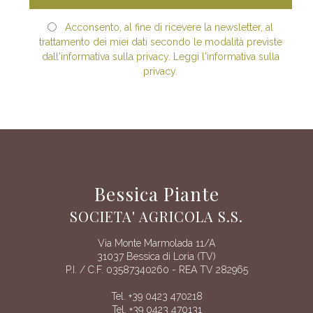
Acconsento, al fine di ricevere la newsletter, al
trattamento dei miei dati secondo le modalità previste
dall'informativa sulla privacy. Leggi l'informativa sulla
privacy.
Bessica Piante
SOCIETA' AGRICOLA S.S.
Via Monte Marmolada 11/A
31037 Bessica di Loria (TV)
P.I. / C.F. 03587340260 - REA TV 282965
Tel. +39 0423 470218
Tel. +39 0423 470131