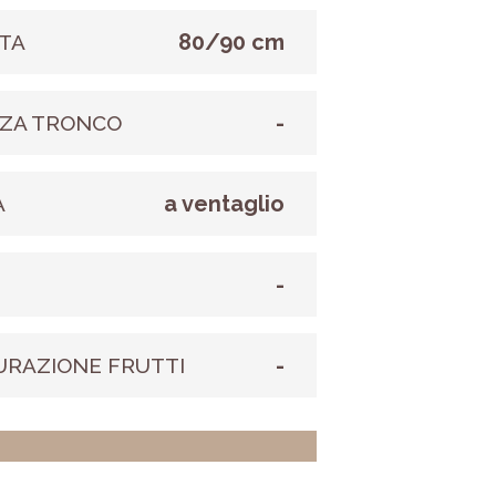
80/90 cm
TA
-
ZA TRONCO
a ventaglio
A
-
E
-
URAZIONE FRUTTI