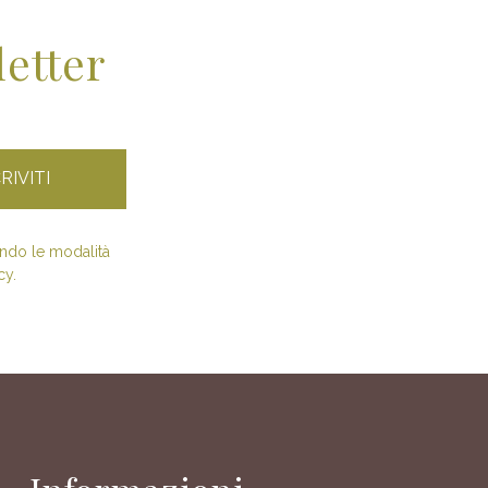
letter
condo le modalità
cy.