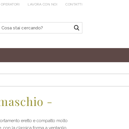
 OPERATORI
LAVORA CON NOI
CONTATTI
 maschio -
 Portamento eretto e compatto molto
, con la classica forma a ventaglio,