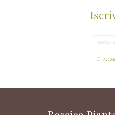
Iscri
Acconse
Bessica Piant