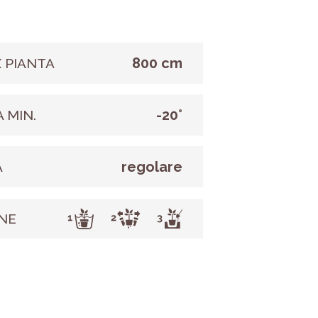
800 cm
 PIANTA
-20°
 MIN.
regolare
A
NE