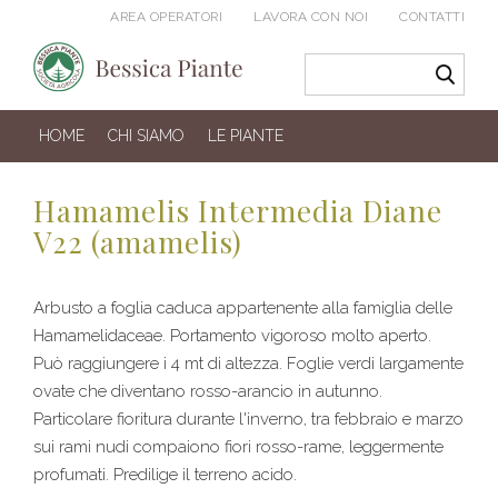
AREA OPERATORI
LAVORA CON NOI
CONTATTI
HOME
CHI SIAMO
LE PIANTE
Hamamelis Intermedia Diane
V22 (amamelis)
Arbusto a foglia caduca appartenente alla famiglia delle
Hamamelidaceae. Portamento vigoroso molto aperto.
Può raggiungere i 4 mt di altezza. Foglie verdi largamente
ovate che diventano rosso-arancio in autunno.
Particolare fioritura durante l'inverno, tra febbraio e marzo
sui rami nudi compaiono fiori rosso-rame, leggermente
profumati. Predilige il terreno acido.