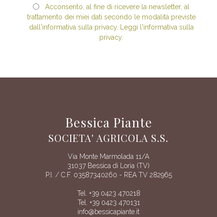
Acconsento, al fine di ricevere la newsletter, al
trattamento dei miei dati secondo le modalità previste
dall'informativa sulla privacy. Leggi l'informativa sulla
privacy.
Bessica Piante
SOCIETA' AGRICOLA S.S.
Via Monte Marmolada 11/A
31037 Bessica di Loria (TV)
P.I. / C.F. 03587340260 - REA TV 282965
Tel. +39 0423 470218
Tel. +39 0423 470131
info@bessicapiante.it