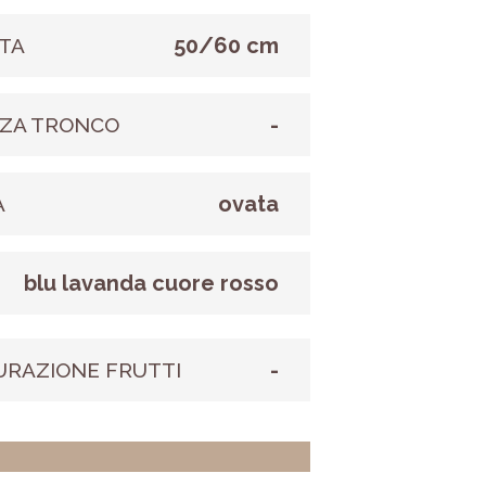
50/60 cm
TA
-
ZA TRONCO
ovata
A
blu lavanda cuore rosso
E
-
URAZIONE FRUTTI