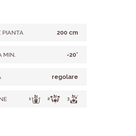
200 cm
 PIANTA
-20°
 MIN.
regolare
A
NE