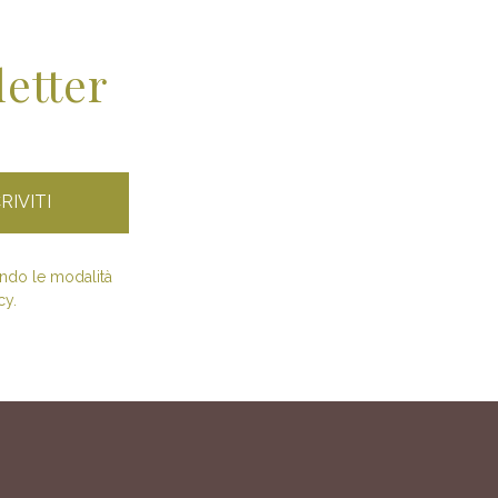
letter
condo le modalità
cy.