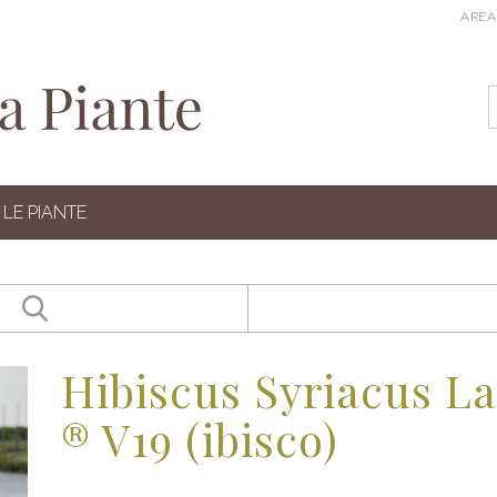
AREA
LE PIANTE
Hibiscus Syriacus L
® V19 (ibisco)