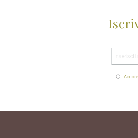
Iscri
Acconse