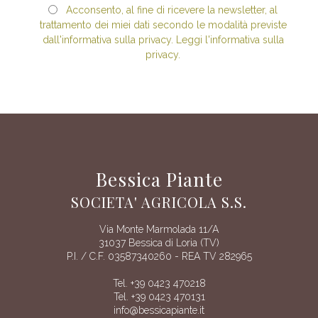
Acconsento, al fine di ricevere la newsletter, al
trattamento dei miei dati secondo le modalità previste
dall'informativa sulla privacy. Leggi l'informativa sulla
privacy.
Bessica Piante
SOCIETA' AGRICOLA S.S.
Via Monte Marmolada 11/A
31037 Bessica di Loria (TV)
P.I. / C.F. 03587340260 - REA TV 282965
Tel. +39 0423 470218
Tel. +39 0423 470131
info@bessicapiante.it