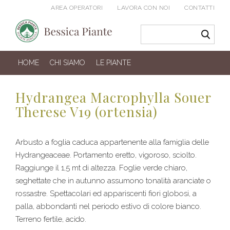
AREA OPERATORI
LAVORA CON NOI
CONTATTI
HOME
CHI SIAMO
LE PIANTE
Hydrangea Macrophylla Souer
Therese V19 (ortensia)
Arbusto a foglia caduca appartenente alla famiglia delle
Hydrangeaceae. Portamento eretto, vigoroso, sciolto.
Raggiunge il 1,5 mt di altezza. Foglie verde chiaro,
seghettate che in autunno assumono tonalità aranciate o
rossastre. Spettacolari ed appariscenti fiori globosi, a
palla, abbondanti nel periodo estivo di colore bianco.
Terreno fertile, acido.