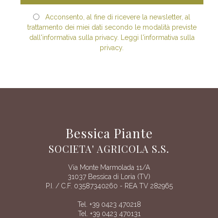
Acconsento, al fine di ricevere la newsletter, al
trattamento dei miei dati secondo le modalità previste
dall'informativa sulla privacy. Leggi l'informativa sulla
privacy.
Bessica Piante
SOCIETA' AGRICOLA S.S.
Via Monte Marmolada 11/A
31037 Bessica di Loria (TV)
P.I. / C.F. 03587340260 - REA TV 282965
Tel. +39 0423 470218
Tel. +39 0423 470131