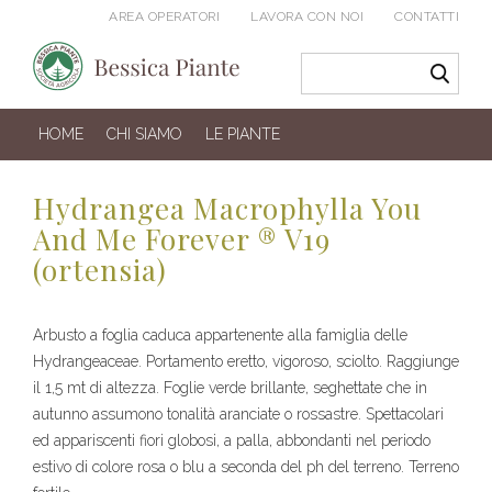
AREA OPERATORI
LAVORA CON NOI
CONTATTI
HOME
CHI SIAMO
LE PIANTE
Hydrangea Macrophylla You
And Me Forever ® V19
(ortensia)
Arbusto a foglia caduca appartenente alla famiglia delle
Hydrangeaceae. Portamento eretto, vigoroso, sciolto. Raggiunge
il 1,5 mt di altezza. Foglie verde brillante, seghettate che in
autunno assumono tonalità aranciate o rossastre. Spettacolari
ed appariscenti fiori globosi, a palla, abbondanti nel periodo
estivo di colore rosa o blu a seconda del ph del terreno. Terreno