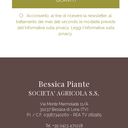
Acconsento, al fine di ricevere la newsletter, al
trattamento dei miei dati secondo le modalità previste
dall'informativa sulla privacy. Leggi l'informativa sulla
privacy.
Bessica Piante
SOCIETA' AGRICOLA S.S.
Via Monte Marmolada 11/A
31037 Bessica di Loria (TV)
P.I. / C.F. 03587340260 - REA TV 282965
Tel. +39 0423 470218