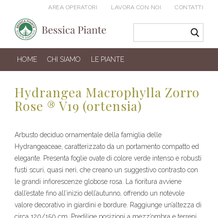
AREA OPERATORI
LAVORA CON NOI
CONTATTI
HOME
CHI SIAMO
LE PIANTE
Hydrangea Macrophylla Zorro
Rose ® V19 (ortensia)
Arbusto deciduo ornamentale della famiglia delle
Hydrangeaceae, caratterizzato da un portamento compatto ed
elegante. Presenta foglie ovate di colore verde intenso e robusti
fusti scuri, quasi neri, che creano un suggestivo contrasto con
le grandi infiorescenze globose rosa. La fioritura avviene
dall’estate fino all’inizio dell’autunno, offrendo un notevole
valore decorativo in giardini e bordure. Raggiunge un’altezza di
circa 120/150 cm. Predilige posizioni a mezz’ombra e terreni