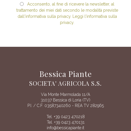
Acconsento, al fine di ricevere la newsletter, al
trattamento dei miei dati secondo le modalità previste
dall'informativa sulla privacy. Leggi l'informativa sulla
privacy.
Bessica Piante
SOCIETA' AGRICOLA S.S.
Via Monte Marmolada 11/A
31037 Bessica di Loria (TV)
P.I. / C.F. 03587340260 - REA TV 282965
Tel. +39 0423 470218
Tel. +39 0423 470131
info@bessicapiante.it