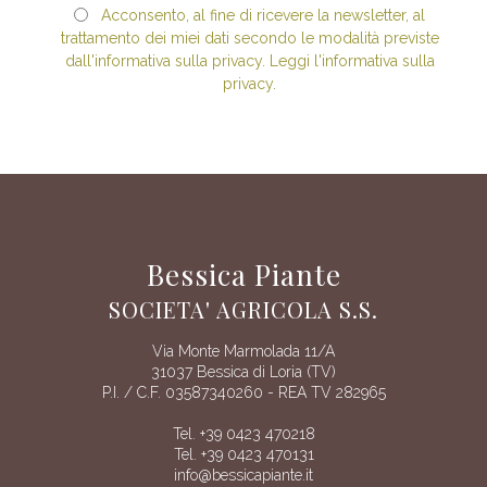
Acconsento, al fine di ricevere la newsletter, al
trattamento dei miei dati secondo le modalità previste
dall'informativa sulla privacy. Leggi l'informativa sulla
privacy.
Bessica Piante
SOCIETA' AGRICOLA S.S.
Via Monte Marmolada 11/A
31037 Bessica di Loria (TV)
P.I. / C.F. 03587340260 - REA TV 282965
Tel. +39 0423 470218
Tel. +39 0423 470131
info@bessicapiante.it