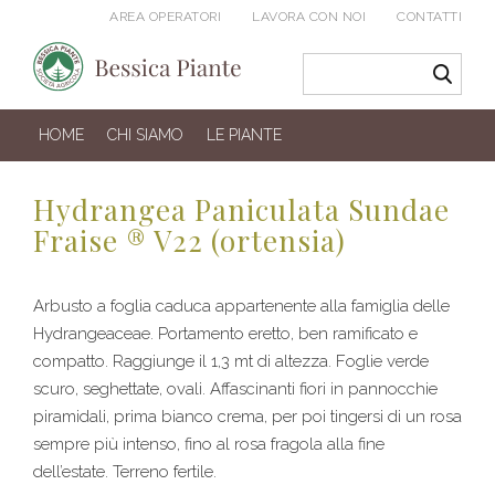
AREA OPERATORI
LAVORA CON NOI
CONTATTI
HOME
CHI SIAMO
LE PIANTE
Hydrangea Paniculata Sundae
Fraise ® V22 (ortensia)
Arbusto a foglia caduca appartenente alla famiglia delle
Hydrangeaceae. Portamento eretto, ben ramificato e
compatto. Raggiunge il 1,3 mt di altezza. Foglie verde
scuro, seghettate, ovali. Affascinanti fiori in pannocchie
piramidali, prima bianco crema, per poi tingersi di un rosa
sempre più intenso, fino al rosa fragola alla fine
dell’estate. Terreno fertile.