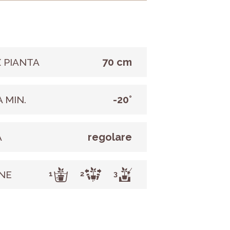
70 cm
 PIANTA
-20°
 MIN.
regolare
A
NE