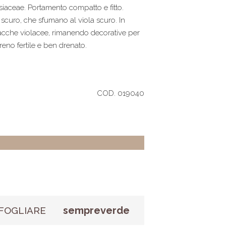
iaceae. Portamento compatto e fitto.
 scuro, che sfumano al viola scuro. In
 bacche violacee, rimanendo decorative per
rreno fertile e ben drenato.
COD. 019040
sempreverde
FOGLIARE