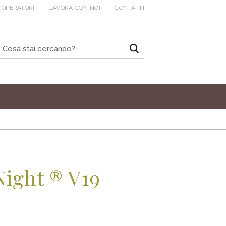
 OPERATORI
LAVORA CON NOI
CONTATTI
ight ® V19