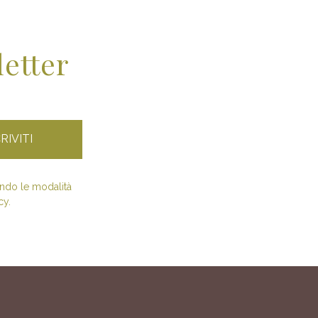
letter
condo le modalità
cy.