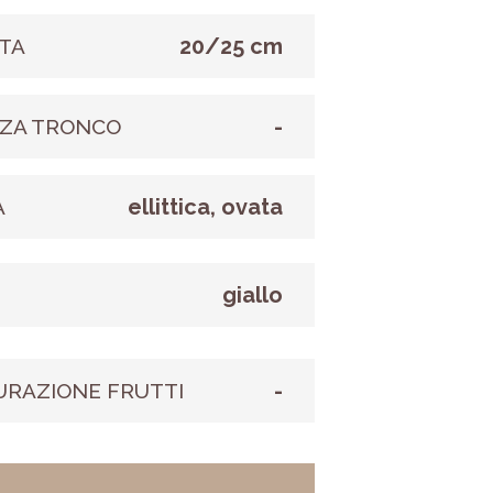
20/25 cm
TA
-
ZA TRONCO
ellittica, ovata
A
giallo
E
-
URAZIONE FRUTTI