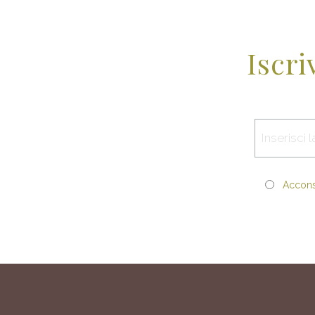
Iscri
Acconse