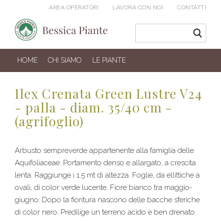
AREA OPERATORI
LAVORA CON NOI
CONTATTI
HOME
CHI SIAMO
LE PIANTE
Ilex Crenata Green Lustre V24
- palla - diam. 35/40 cm -
(agrifoglio)
Arbusto sempreverde appartenente alla famiglia delle
Aquifoliaceae. Portamento denso e allargato, a crescita
lenta. Raggiunge i 1.5 mt di altezza. Foglie, da ellittiche a
ovali, di color verde lucente. Fiore bianco tra maggio-
giugno. Dopo la fioritura nascono delle bacche sferiche
di color nero. Predilige un terreno acido e ben drenato.