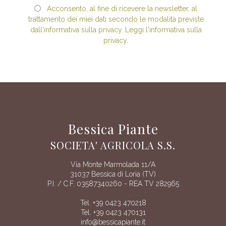
Acconsento, al fine di ricevere la newsletter, al
trattamento dei miei dati secondo le modalità previste
dall'informativa sulla privacy. Leggi l'informativa sulla
privacy.
Bessica Piante
SOCIETA' AGRICOLA S.S.
Via Monte Marmolada 11/A
31037 Bessica di Loria (TV)
P.I. / C.F. 03587340260 - REA TV 282965
Tel. +39 0423 470218
Tel. +39 0423 470131
info@bessicapiante.it