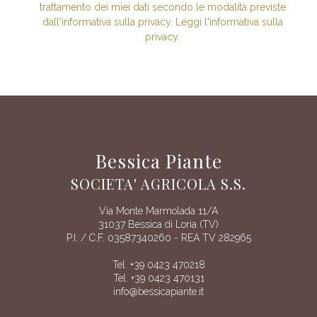
trattamento dei miei dati secondo le modalità previste
dall'informativa sulla privacy. Leggi l'informativa sulla
privacy.
Bessica Piante
SOCIETA' AGRICOLA S.S.
Via Monte Marmolada 11/A
31037 Bessica di Loria (TV)
P.I. / C.F. 03587340260 - REA TV 282965
Tel. +39 0423 470218
Tel. +39 0423 470131
info@bessicapiante.it