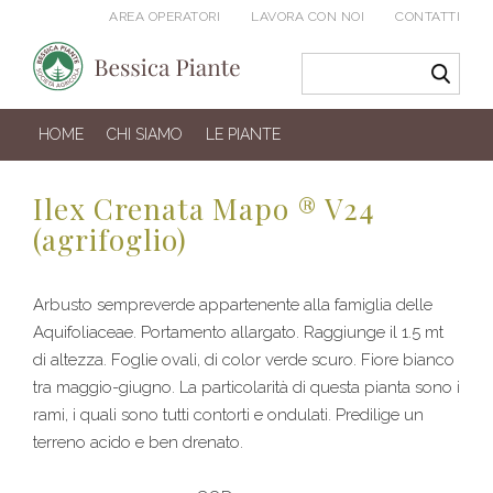
AREA OPERATORI
LAVORA CON NOI
CONTATTI
HOME
CHI SIAMO
LE PIANTE
Ilex Crenata Mapo ® V24
(agrifoglio)
Arbusto sempreverde appartenente alla famiglia delle
Aquifoliaceae. Portamento allargato. Raggiunge il 1.5 mt
di altezza. Foglie ovali, di color verde scuro. Fiore bianco
tra maggio-giugno. La particolarità di questa pianta sono i
rami, i quali sono tutti contorti e ondulati. Predilige un
terreno acido e ben drenato.