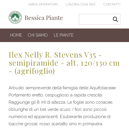
AREA OPERATORI
LAVORA CON NOI
CONTATTI
HOME
CHI SIAMO
LE PIANTE
Ilex Nelly R. Stevens V35 -
semipiramide - alt. 120/130 cm
- (agrifoglio)
Arbusto sempreverde della famiglia delle Aquifoliaceae.
Portamento eretto, cespuglioso a rapida crescita.
Raggiunge gli 8 mt di altezza. Le foglie sono coriacee,
oblunghe di un bel verde scuro. I fiori sono piccoli
numerosi ed appariscenti. Esuberante produzione di
bacche grosse, rosso scarlatto sino in primavera.