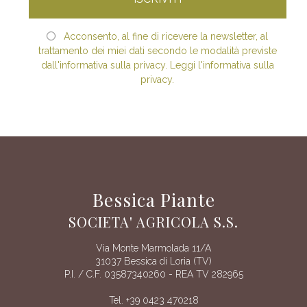
Acconsento, al fine di ricevere la newsletter, al
trattamento dei miei dati secondo le modalità previste
dall'informativa sulla privacy. Leggi l'informativa sulla
privacy.
Bessica Piante
SOCIETA' AGRICOLA S.S.
Via Monte Marmolada 11/A
31037 Bessica di Loria (TV)
P.I. / C.F. 03587340260 - REA TV 282965
Tel. +39 0423 470218