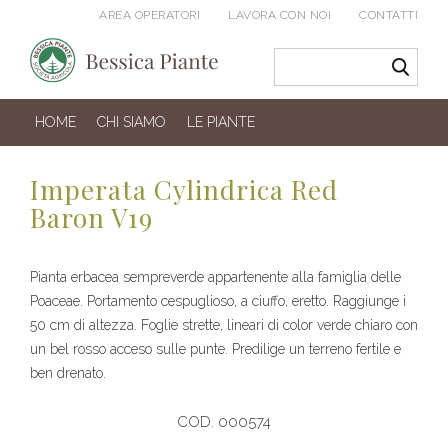
AREA OPERATORI
LAVORA CON NOI
CONTATTI
HOME
CHI SIAMO
LE PIANTE
Imperata Cylindrica Red
Baron V19
Pianta erbacea sempreverde appartenente alla famiglia delle
Poaceae. Portamento cespuglioso, a ciuffo, eretto. Raggiunge i
50 cm di altezza. Foglie strette, lineari di color verde chiaro con
un bel rosso acceso sulle punte. Predilige un terreno fertile e
ben drenato.
COD. 000574