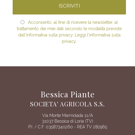
Acconsento, al fine di ricevere la newsletter, al
trattamento dei miei dati secondo le modalità previste
dall'informativa sulla privacy. Leggi l'informativa sulla
privacy.
Bessica Piante
SOCIETA' AGRICOLA S.S.
Via Monte Marmolada 11/A
31037 Bessica di Loria (TV)
P.I. / C.F. 03587340260 - REA TV 282965