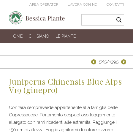
AREA OPERATORI
LAVORA CON NOI
CONTATTI
HOME
CHI SIAMO
LE PIANTE
585/1395
Juniperus Chinensis Blue Alps
V19 (ginepro)
Conifera sempreverde appartenente alla famiglia delle
Cupressaceae. Portamento cespuglioso leggermente
allargato con rami ricadenti alle estremità. Raggiunge i
150 cm di altezza. Foglie aghiformi di colore azzurro-