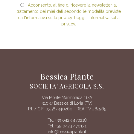
Acconsento, al fine di ricevere la newsletter, al
trattamento dei miei dati secondo le modalità previste
dall'informativa sulla privacy. Leggi l'informativa sulla
privacy.
Bessica Piante
SOCIETA' AGRICOLA S.S.
Via Monte Marmolada 11/A
31037 Bessica di Loria (TV)
P.I. / C.F. 03587340260 - REA TV 282965
Tel. +39 0423 470218
Tel. +39 0423 470131
info@bessicapiante.it