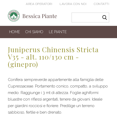
AREA OPERATORI
LAVORA CON NOI
CONTATTI
HOME
CHI SIAMO
LE PIANTE
Juniperus Chinensis Stricta
V35 - alt. 110/130 cm -
(ginepro)
Conifera sempreverde appartenente alla famiglia delle
Cupressaceae. Portamento conico, compatto, a sviluppo
medio. Raggiunge i 3 mt di altezza. Foglie aghiformi
bluastre con riflessi argentati, tenere da giovani. Ideale
per giardini rocciosi e fioriere. Predilige un terreno
sabbioso, fertile e ben drenato.