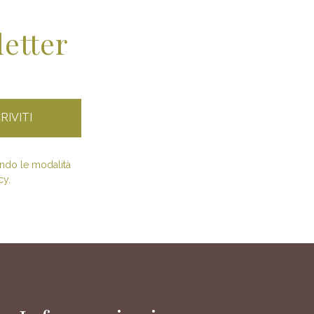
letter
condo le modalità
cy.