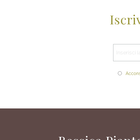
Iscri
Acconse