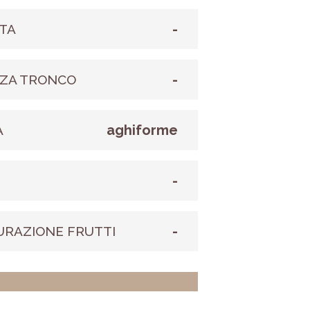
-
TA
-
ZA TRONCO
aghiforme
A
-
E
-
URAZIONE FRUTTI