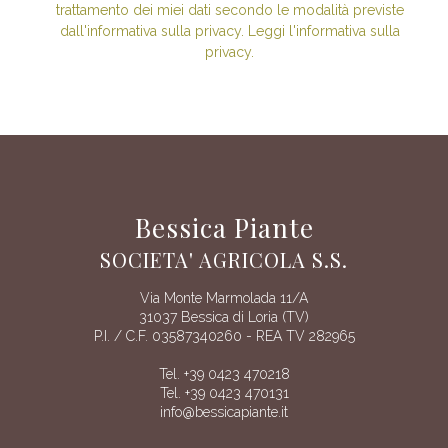
trattamento dei miei dati secondo le modalità previste
dall'informativa sulla privacy. Leggi l'informativa sulla
privacy.
Bessica Piante
SOCIETA' AGRICOLA S.S.
Via Monte Marmolada 11/A
31037 Bessica di Loria (TV)
P.I. / C.F. 03587340260 - REA TV 282965
Tel. +39 0423 470218
Tel. +39 0423 470131
info@bessicapiante.it