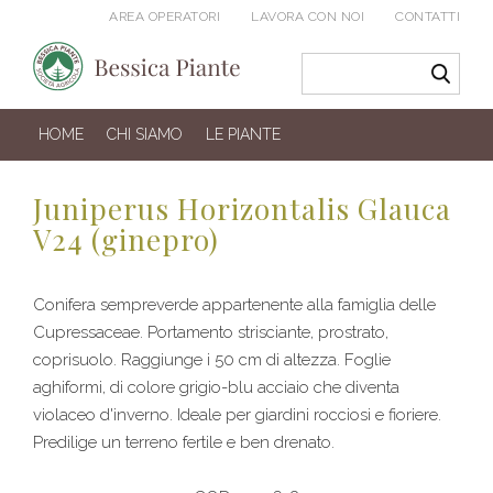
AREA OPERATORI
LAVORA CON NOI
CONTATTI
HOME
CHI SIAMO
LE PIANTE
Juniperus Horizontalis Glauca
V24 (ginepro)
Conifera sempreverde appartenente alla famiglia delle
Cupressaceae. Portamento strisciante, prostrato,
coprisuolo. Raggiunge i 50 cm di altezza. Foglie
aghiformi, di colore grigio-blu acciaio che diventa
violaceo d'inverno. Ideale per giardini rocciosi e fioriere.
Predilige un terreno fertile e ben drenato.