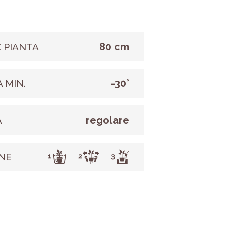
80 cm
 PIANTA
-30°
 MIN.
regolare
A
NE