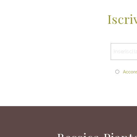
Iscri
Acconse