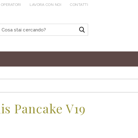
 OPERATORI
LAVORA CON NOI
CONTATTI
lis Pancake V19