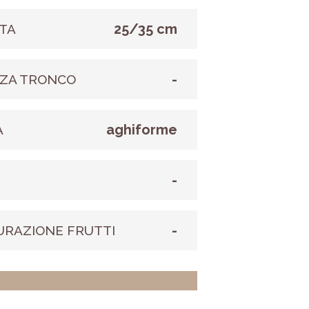
25/35 cm
TA
-
ZA TRONCO
aghiforme
A
-
E
-
URAZIONE FRUTTI