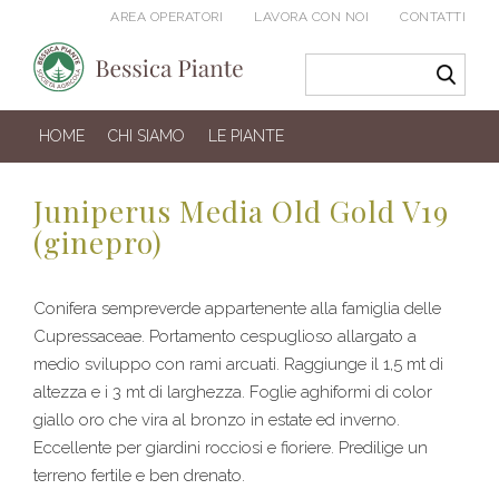
AREA OPERATORI
LAVORA CON NOI
CONTATTI
HOME
CHI SIAMO
LE PIANTE
Juniperus Media Old Gold V19
(ginepro)
Conifera sempreverde appartenente alla famiglia delle
Cupressaceae. Portamento cespuglioso allargato a
medio sviluppo con rami arcuati. Raggiunge il 1,5 mt di
altezza e i 3 mt di larghezza. Foglie aghiformi di color
giallo oro che vira al bronzo in estate ed inverno.
Eccellente per giardini rocciosi e fioriere. Predilige un
terreno fertile e ben drenato.