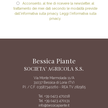
Acconsento, al fine di ricevere la newsletter, al
trattamento dei miei dati secondo le modalità previste
dall'informativa sulla privacy. Leggi l'informativa sulla
privacy.
Bessica Piante
SOCIETA' AGRICOLA S.S.
Via Monte Marmolada 11/A
31037 Bessica di Loria (TV)
P.I. / C.F. 03587340260 - REA TV 282965
Tel. +39 0423 470218
Tel. +39 0423 470131
info@bessicapiante.it