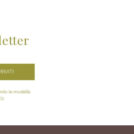
letter
condo le modalità
cy.