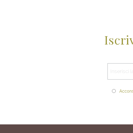
Iscri
Acconse