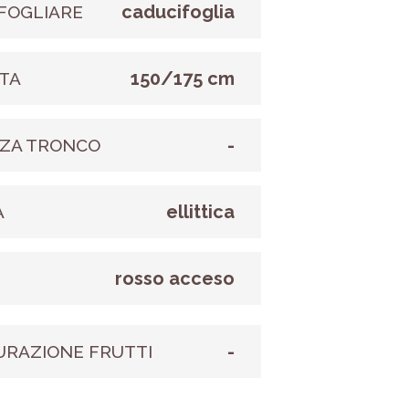
caducifoglia
FOGLIARE
150/175 cm
TA
-
ZA TRONCO
ellittica
A
rosso acceso
E
-
URAZIONE FRUTTI