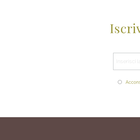
Iscri
Acconse