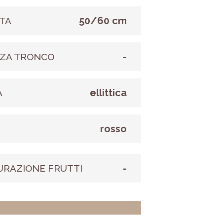
50/60 cm
TA
-
ZA TRONCO
ellittica
A
rosso
E
-
URAZIONE FRUTTI