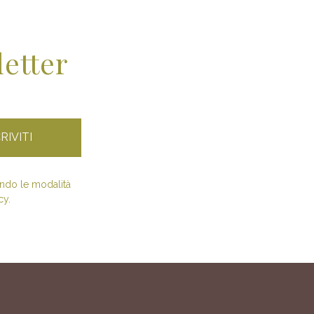
letter
condo le modalità
cy.