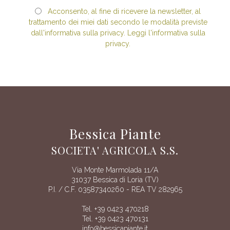
Acconsento, al fine di ricevere la newsletter, al
trattamento dei miei dati secondo le modalità previste
dall'informativa sulla privacy. Leggi l'informativa sulla
privacy.
Bessica Piante
SOCIETA' AGRICOLA S.S.
Via Monte Marmolada 11/A
31037 Bessica di Loria (TV)
P.I. / C.F. 03587340260 - REA TV 282965
Tel. +39 0423 470218
Tel. +39 0423 470131
info@bessicapiante.it