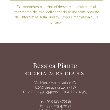
Acconsento, al fine di ricevere la newsletter, al
trattamento dei miei dati secondo le modalità previste
dall'informativa sulla privacy. Leggi l'informativa sulla
privacy.
Bessica Piante
SOCIETA' AGRICOLA S.S.
Via Monte Marmolada 11/A
31037 Bessica di Loria (TV)
P.I. / C.F. 03587340260 - REA TV 282965
Tel. +39 0423 470218
Tel. +39 0423 470131