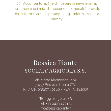
Acconsento, al fine di ricevere la newsletter, al
trattamento dei miei dati secondo le modalità previste
dall'informativa sulla privacy. Leggi l'informativa sulla
privacy.
Bessica Piante
SOCIETA' AGRICOLA S.S.
Via Monte Marmolada 11/A
31037 Bessica di Loria (TV)
P.I. / C.F. 03587340260 - REA TV 282965
Tel. +39 0423 470218
Tel. +39 0423 470131
info@bessicapiante.it