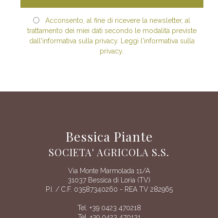
Acconsento, al fine di ricevere la newsletter, al
trattamento dei miei dati secondo le modalità previste
dall'informativa sulla privacy. Leggi l'informativa sulla
privacy.
Bessica Piante
SOCIETA' AGRICOLA S.S.
Via Monte Marmolada 11/A
31037 Bessica di Loria (TV)
P.I. / C.F. 03587340260 - REA TV 282965
Tel. +39 0423 470218
Tel. +39 0423 470131