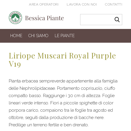
AREA OPERATORI
LAVORA CON NOI
CONTATTI
HOME
CHI SIAMO
LE PIANTE
Liriope Muscari Royal Purple
V19
Pianta erbacea sempreverde appartenente alla famiglia
delle Nephrolipidaceae. Portamento coprisuolo, ciuffo
compatto basso. Raggiunge i 30 cm di altezza. Foglie
lineari verde intenso. Fiori a piccole spighette di color
porpora carico, compaiono tra le foglie tra agosto ed
ottobre, seguiti dalla produzione di bacche nere.
Predilige un terreno fertile e ben drenato.