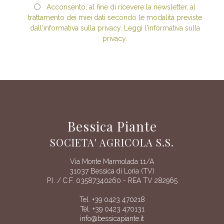
Acconsento, al fine di ricevere la newsletter, al
trattamento dei miei dati secondo le modalità previste
dall'informativa sulla privacy. Leggi l'informativa sulla
privacy.
Bessica Piante
SOCIETA' AGRICOLA S.S.
Via Monte Marmolada 11/A
31037 Bessica di Loria (TV)
P.I. / C.F. 03587340260 - REA TV 282965
Tel. +39 0423 470218
Tel. +39 0423 470131
info@bessicapiante.it