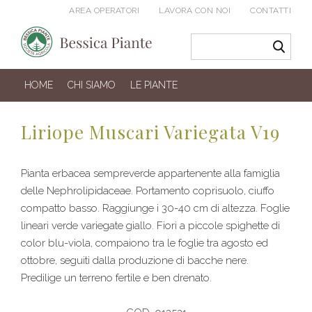
AREA OPERATORI
LAVORA CON NOI
CONTATTI
HOME
CHI SIAMO
LE PIANTE
Liriope Muscari Variegata V19
Pianta erbacea sempreverde appartenente alla famiglia
delle Nephrolipidaceae. Portamento coprisuolo, ciuffo
compatto basso. Raggiunge i 30-40 cm di altezza. Foglie
lineari verde variegate giallo. Fiori a piccole spighette di
color blu-viola, compaiono tra le foglie tra agosto ed
ottobre, seguiti dalla produzione di bacche nere.
Predilige un terreno fertile e ben drenato.