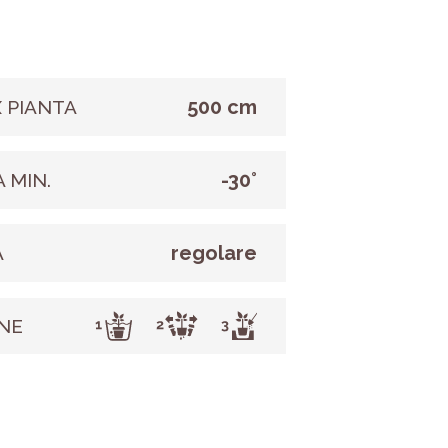
500 cm
 PIANTA
-30°
 MIN.
regolare
A
NE