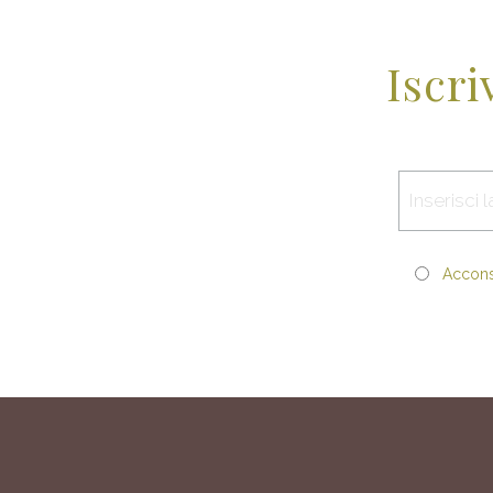
Iscri
Acconse