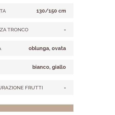
130/150 cm
TA
-
ZA TRONCO
oblunga, ovata
A
bianco, giallo
E
-
URAZIONE FRUTTI