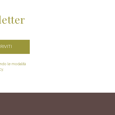
letter
condo le modalità
cy.