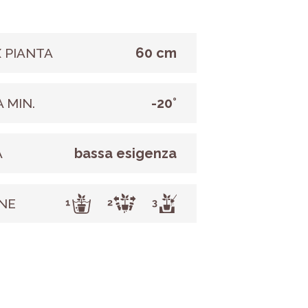
60 cm
 PIANTA
-20°
 MIN.
bassa esigenza
A
NE