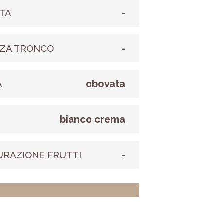
-
TA
-
ZA TRONCO
obovata
A
bianco crema
E
-
URAZIONE FRUTTI