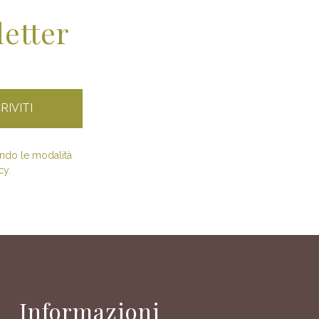
letter
condo le modalità
cy.
Informazioni