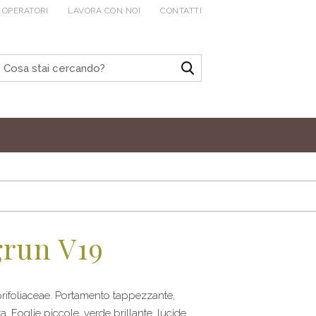
 OPERATORI
LAVORA CON NOI
CONTATTI
grun V19
rifoliaceae. Portamento tappezzante,
 Foglie piccole, verde brillante, lucide.