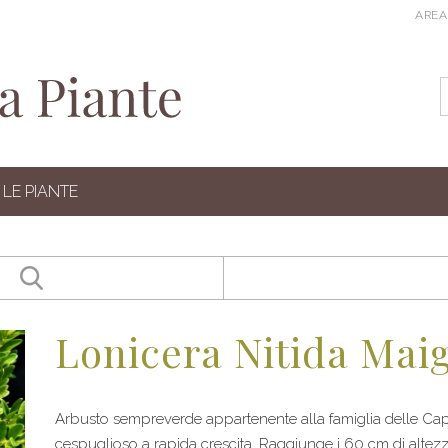
AREA
LE PIANTE
Lonicera Nitida Mai
Arbusto sempreverde appartenente alla famiglia delle Cap
cespuglioso a rapida crescita. Raggiunge i 60 cm di altezza.