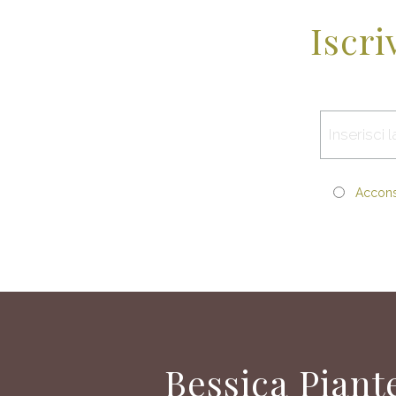
Iscri
Acconse
Bessica Piant