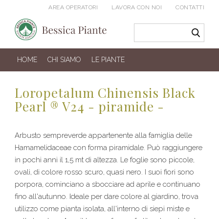
AREA OPERATORI
LAVORA CON NOI
CONTATTI
HOME
CHI SIAMO
LE PIANTE
Loropetalum Chinensis Black
Pearl ® V24 - piramide -
Arbusto sempreverde appartenente alla famiglia delle
Hamamelidaceae con forma piramidale. Può raggiungere
in pochi anni il 1,5 mt di altezza. Le foglie sono piccole,
ovali, di colore rosso scuro, quasi nero. I suoi fiori sono
porpora, cominciano a sbocciare ad aprile e continuano
fino all'autunno. Ideale per dare colore al giardino, trova
utilizzo come pianta isolata, all'interno di siepi miste e