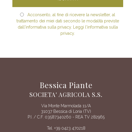
Acconsento, al fine di ricevere la newsletter, al
trattamento dei miei dati secondo le modalità previste
dall'informativa sulla privacy. Leggi l'informativa sulla
privacy.
Bessica Piante
SOCIETA' AGRICOLA S.S.
Via Monte Marmolada 11/A
31037 Bessica di Loria (TV)
P.I. / C.F. 03587340260 - REA TV 282965
Tel. +39 0423 470218