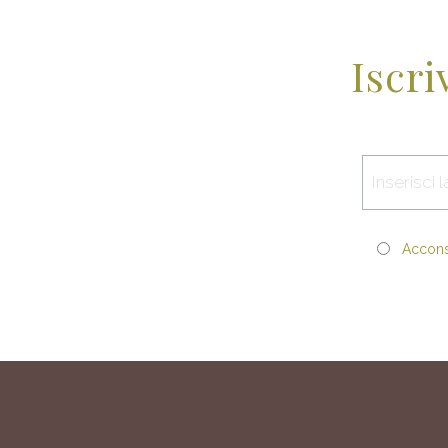
Iscri
Acconse