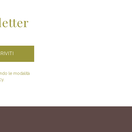
letter
condo le modalità
cy.