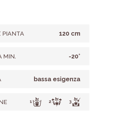
120 cm
 PIANTA
-20°
 MIN.
bassa esigenza
A
NE