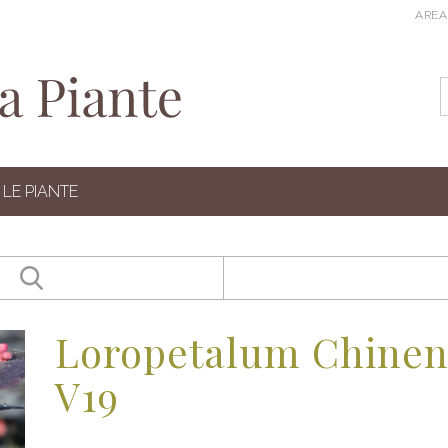
AREA
LE PIANTE
Loropetalum Chinen
V19