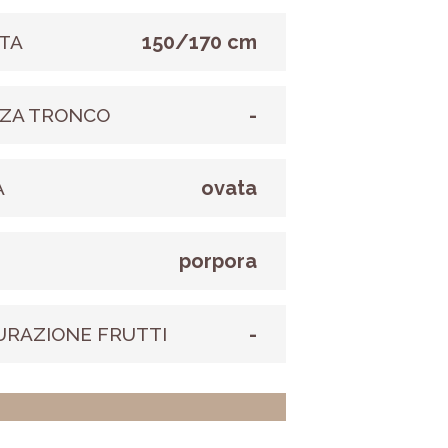
150/170 cm
TA
-
ZA TRONCO
ovata
A
porpora
E
-
URAZIONE FRUTTI