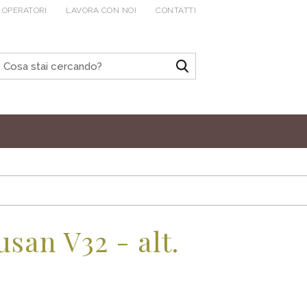
 OPERATORI
LAVORA CON NOI
CONTATTI
usan V32 - alt.