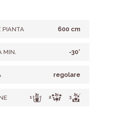
600 cm
 PIANTA
-30°
 MIN.
regolare
A
NE