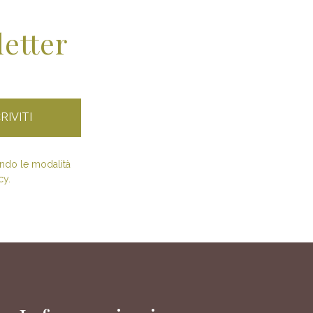
letter
condo le modalità
cy.