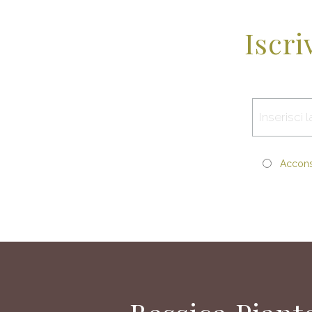
Iscri
Acconse