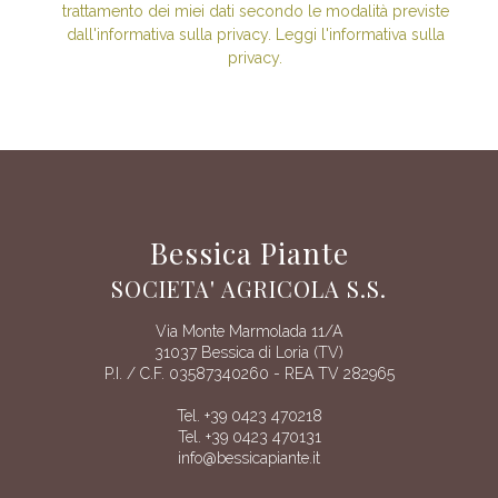
trattamento dei miei dati secondo le modalità previste
dall'informativa sulla privacy. Leggi l'informativa sulla
privacy.
Bessica Piante
SOCIETA' AGRICOLA S.S.
Via Monte Marmolada 11/A
31037 Bessica di Loria (TV)
P.I. / C.F. 03587340260 - REA TV 282965
Tel. +39 0423 470218
Tel. +39 0423 470131
info@bessicapiante.it