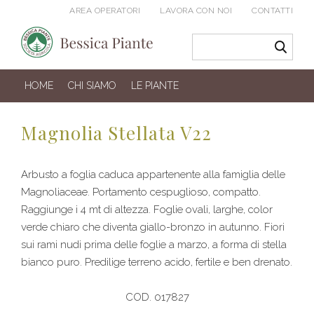
AREA OPERATORI
LAVORA CON NOI
CONTATTI
HOME
CHI SIAMO
LE PIANTE
Magnolia Stellata V22
Arbusto a foglia caduca appartenente alla famiglia delle
Magnoliaceae. Portamento cespuglioso, compatto.
Raggiunge i 4 mt di altezza. Foglie ovali, larghe, color
verde chiaro che diventa giallo-bronzo in autunno. Fiori
sui rami nudi prima delle foglie a marzo, a forma di stella
bianco puro. Predilige terreno acido, fertile e ben drenato.
COD. 017827