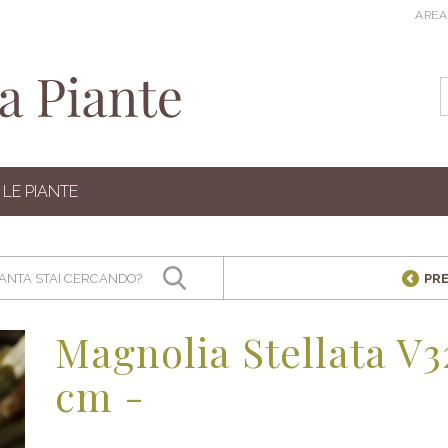
AREA
LE PIANTE
PR
Magnolia Stellata V32
cm -