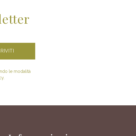
letter
condo le modalità
cy.