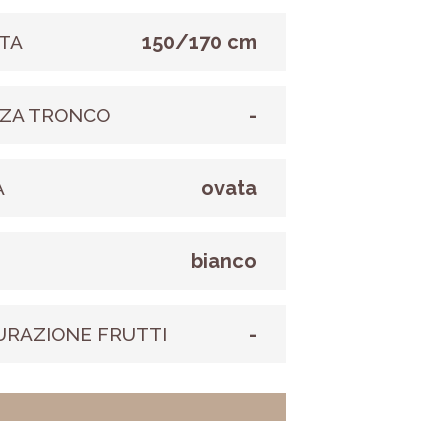
150/170 cm
TA
-
ZA TRONCO
ovata
A
bianco
E
-
URAZIONE FRUTTI