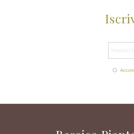
Iscri
Acconse