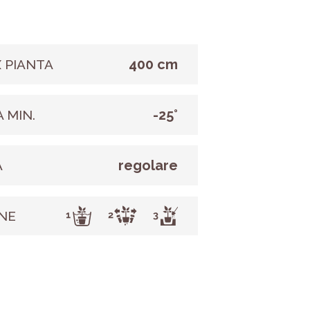
400 cm
 PIANTA
-25°
 MIN.
regolare
A
NE