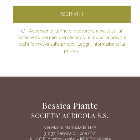
Acconsento, al fine di ricevere la newsletter, al
trattamento dei miei dati secondo le modalità previste
dall'informativa sulla privacy. Leggi l'informativa sulla
privacy.
Bessica Piante
SOCIETA' AGRICOLA S.S.
Via Monte Marmolada 11/A
31037 Bessica di Loria (TV)
P.I. / C.F. 03587340260 - REA TV 282965