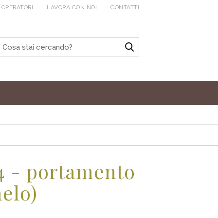
 OPERATORI
LAVORA CON NOI
CONTATTI
4 - portamento
melo)