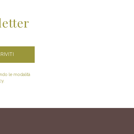
letter
condo le modalità
cy.