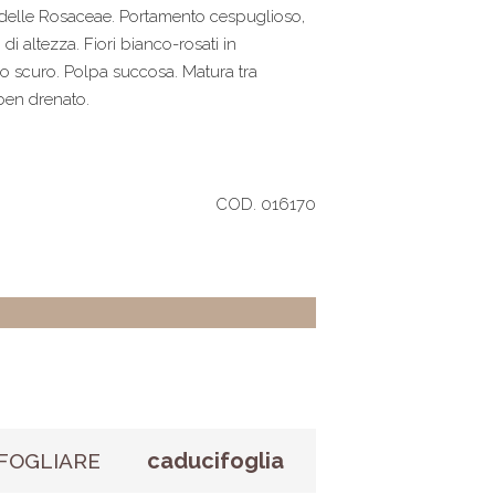
a delle Rosaceae. Portamento cespuglioso,
i altezza. Fiori bianco-rosati in
sso scuro. Polpa succosa. Matura tra
 ben drenato.
COD. 016170
caducifoglia
FOGLIARE