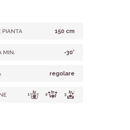
150 cm
 PIANTA
-30°
 MIN.
regolare
A
NE