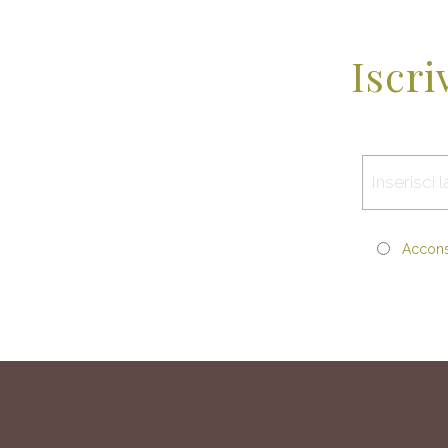
Iscri
Acconse