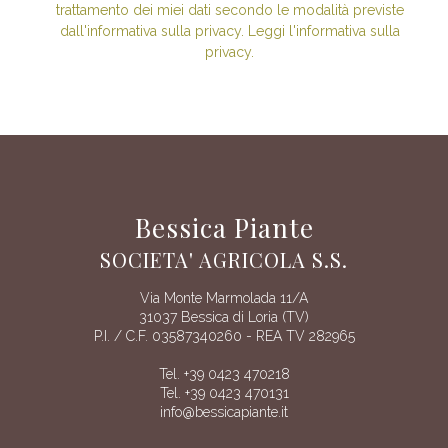
trattamento dei miei dati secondo le modalità previste
dall'informativa sulla privacy. Leggi l'informativa sulla
privacy.
Bessica Piante
SOCIETA' AGRICOLA S.S.
Via Monte Marmolada 11/A
31037 Bessica di Loria (TV)
P.I. / C.F. 03587340260 - REA TV 282965
Tel. +39 0423 470218
Tel. +39 0423 470131
info@bessicapiante.it